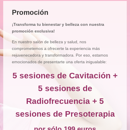
Tratamiento
Facial
Promoción
Tratamiento
Corporal
¡Transforma tu bienestar y belleza con nuestra
Depilación
promoción exclusiva!
Manicura
En nuestro salón de belleza y salud, nos
y
Pedicura
comprometemos a ofrecerte la experiencia más
rejuvenecedora y transformadora. Por eso, estamos
Maquillajes
emocionados de presentarte una oferta inigualable:
Masajes
5 sesiones de Cavitación +
Micropigmentación
5 sesiones de
Microblading
Radiofrecuencia + 5
Pestañas
sesiones de Presoterapia
Peluquería
Tienda
por sólo 199 euros