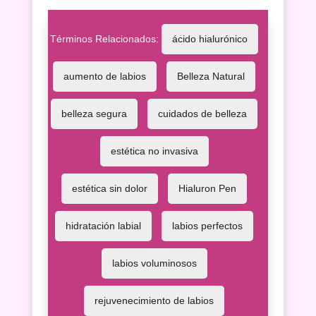
Términos Relacionados:
ácido hialurónico
Inicio
aumento de labios
Belleza Natural
Tratamiento
Facial
belleza segura
cuidados de belleza
Tratamiento
Corporal
estética no invasiva
Depilación
Manicura
estética sin dolor
Hialuron Pen
y
Pedicura
Maquillajes
hidratación labial
labios perfectos
Masajes
labios voluminosos
Micropigmentación
rejuvenecimiento de labios
Microblading