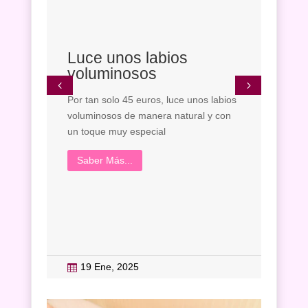
Luce unos labios
Pro
voluminosos
UT
Por tan solo 45 euros, luce unos labios
Por t
voluminosos de manera natural y con
entre
un toque muy especial
Relaj
disfru
Saber Más...
siste
Sab
19 Ene, 2025
20

