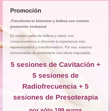
Tratamiento
Facial
Promoción
Tratamiento
Corporal
¡Transforma tu bienestar y belleza con nuestra
Depilación
promoción exclusiva!
Manicura
En nuestro salón de belleza y salud, nos
y
Pedicura
comprometemos a ofrecerte la experiencia más
rejuvenecedora y transformadora. Por eso, estamos
Maquillajes
emocionados de presentarte una oferta inigualable:
Masajes
5 sesiones de Cavitación +
Micropigmentación
5 sesiones de
Microblading
Radiofrecuencia + 5
Pestañas
sesiones de Presoterapia
Peluquería
Tienda
por sólo 199 euros