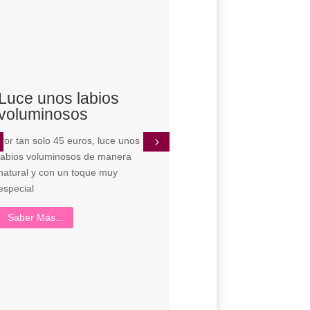
Luce unos labios
Promoción Masa
voluminosos
UTS System
Por tan solo 45 euros, luce unos
Por tan solo 30 euros, pue
labios voluminosos de manera
elegir entre un masaje
natural y con un toque muy
Descontracturante, Relajan
especial
Deportivo, además de disfr
una sesión revitalizante del
Saber Más...
sistema UTS.
Saber Más...