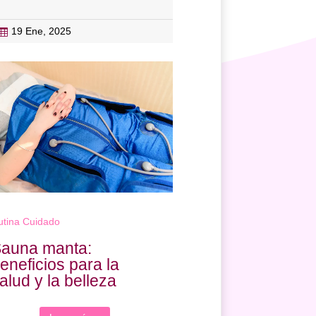
19 Ene, 2025
20 Oct, 2023


utina Cuidado
auna manta:
eneficios para la
alud y la belleza