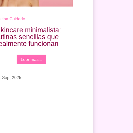
utina Cuidado
kincare minimalista:
utinas sencillas que
ealmente funcionan
Leer más...
1 Sep, 2025