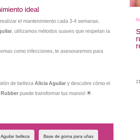
imiento ideal
R
ealizar el mantenimiento cada 3-4 semanas.
S
guilar
, utilizamos métodos suaves que respetan la
r
r
oblemas como infecciones, te asesoraremos para
2
salón de belleza
Alicia Aguilar
y descubre cómo el
o Rubber
puede transformar tus manos! 🌟
a Aguilar belleza
Base de goma para uñas