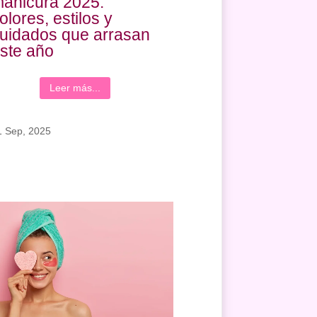
anicura 2025:
olores, estilos y
uidados que arrasan
ste año
Leer más...
1 Sep, 2025