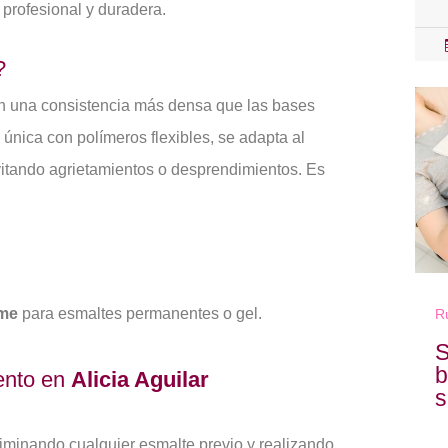
profesional y duradera.
?
n una consistencia más densa que las bases
 única con polímeros flexibles, se adapta al
vitando agrietamientos o desprendimientos. Es
rme
para esmaltes permanentes o gel.
R
S
b
iento en
Alicia Aguilar
s
minando cualquier esmalte previo y realizando