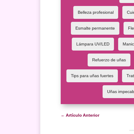
Belleza profesional
Cui
Esmalte permanente
Fle
Lámpara UV/LED
Manicu
Refuerzo de uñas
Tips para uñas fuertes
Tra
Uñas impecab
←
Artículo Anterior