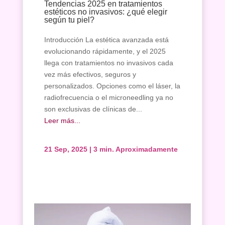
Facial
Tendencias 2025 en tratamientos
estéticos no invasivos: ¿qué elegir
Tratamiento
según tu piel?
Corporal
Introducción La estética avanzada está
Depilación
evolucionando rápidamente, y el 2025
Manicura
llega con tratamientos no invasivos cada
y
Pedicura
vez más efectivos, seguros y
personalizados. Opciones como el láser, la
Maquillajes
radiofrecuencia o el microneedling ya no
son exclusivas de clínicas de...
Masajes
Leer más...
Micropigmentación
Microblading
21 Sep, 2025
|
3 min. Aproximadamente
Pestañas
Peluquería
Tienda