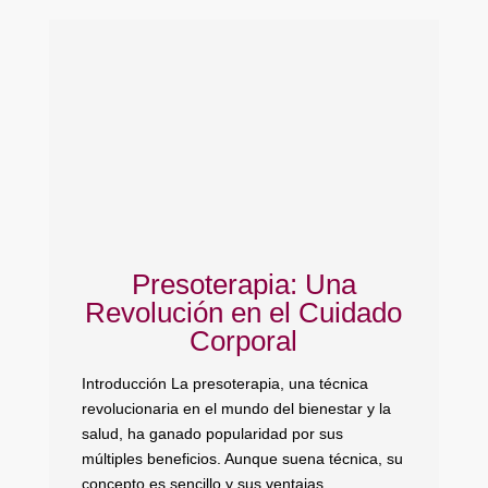
Presoterapia: Una
Revolución en el Cuidado
Corporal
d
Introducción La presoterapia, una técnica
revolucionaria en el mundo del bienestar y la
En
salud, ha ganado popularidad por sus
qu
múltiples beneficios. Aunque suena técnica, su
es
concepto es sencillo y sus ventajas,
es