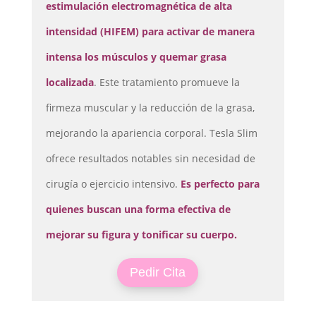
Depilación
estimulación electromagnética de alta
Manicura
intensidad (HIFEM) para activar de manera
y
Pedicura
intensa los músculos y quemar grasa
Maquillajes
localizada
. Este tratamiento promueve la
Masajes
firmeza muscular y la reducción de la grasa,
Micropigmentación
mejorando la apariencia corporal. Tesla Slim
Microblading
ofrece resultados notables sin necesidad de
Pestañas
cirugía o ejercicio intensivo.
Es perfecto para
Peluquería
quienes buscan una forma efectiva de
Tienda
mejorar su figura y tonificar su cuerpo.
Pedir Cita