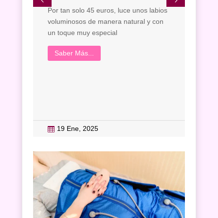
Por tan solo 45 euros, luce unos labios
Por t
voluminosos de manera natural y con
entre
un toque muy especial
Relaj
disfru
Saber Más...
siste
Sab
19 Ene, 2025
20

