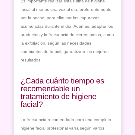
Depilación
Es importante realizar esta rutina de higiene
facial al menos una vez al día, preferentemente
Manicura
y
Pedicura
por la noche, para eliminar las impurezas
acumuladas durante el día. Además, adaptar los
Maquillajes
productos y la frecuencia de ciertos pasos, como
Masajes
la exfoliación, según las necesidades
Micropigmentación
cambiantes de tu piel, garantizará los mejores
resultados.
Microblading
Pestañas
¿Cada cuánto tiempo es
Peluquería
recomendable un
tratamiento de higiene
Tienda
facial?
La frecuencia recomendada para una completa
higiene facial profesional varía según varios