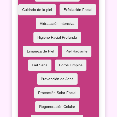
Cuidado de la piel
Exfoliación Facial
Hidratación Intensiva
Higiene Facial Profunda
Limpieza de Piel
Piel Radiante
Piel Sana
Poros Limpios
Prevención de Acné
Protección Solar Facial
Regeneración Celular