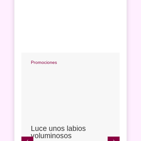
Promociones
Promo
Luce unos labios
Pro
voluminosos
UT