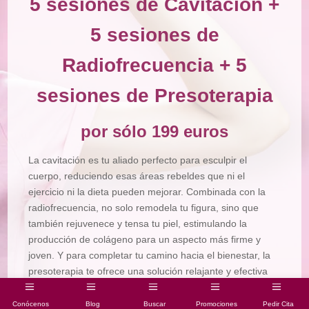
5 sesiones de Cavitación +
5 sesiones de
Radiofrecuencia + 5
sesiones de Presoterapia
por sólo 199 euros
La cavitación es tu aliado perfecto para esculpir el
cuerpo, reduciendo esas áreas rebeldes que ni el
ejercicio ni la dieta pueden mejorar. Combinada con la
radiofrecuencia, no solo remodela tu figura, sino que
también rejuvenece y tensa tu piel, estimulando la
producción de colágeno para un aspecto más firme y
joven. Y para completar tu camino hacia el bienestar, la
presoterapia te ofrece una solución relajante y efectiva
para mejorar la circulación, reducir la retención de
líquidos y aliviar la sensación de piernas cansadas.
Conócenos
Blog
Buscar
Promociones
Pedir Cita