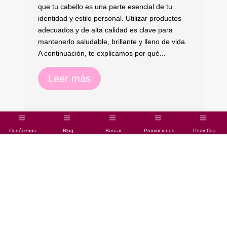
co
que tu cabello es una parte esencial de tu
di
identidad y estilo personal. Utilizar productos
de
adecuados y de alta calidad es clave para
TA
mantenerlo saludable, brillante y lleno de vida.
no
A continuación, te explicamos por qué...
Leer más
Conócenos
Blog
Buscar
Promociones
Pedir Cita
En el apasionante universo de la belleza y la salud
cosmética, hay una empresaria que destaca por su
incansable búsqueda de retos y conocimientos: Alicia
Aguilar. Con una pasión inquebrantable por ayudar a las
personas a sentirse y verse mejor, Alicia ha logrado crear
su propia marca personal dedicada a los tratamientos de