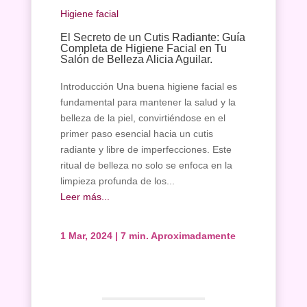
Higiene facial
El Secreto de un Cutis Radiante: Guía
Completa de Higiene Facial en Tu
Salón de Belleza Alicia Aguilar.
Introducción Una buena higiene facial es
fundamental para mantener la salud y la
belleza de la piel, convirtiéndose en el
primer paso esencial hacia un cutis
radiante y libre de imperfecciones. Este
Inicio
ritual de belleza no solo se enfoca en la
Tratamiento
limpieza profunda de los...
Facial
Leer más...
Tratamiento
Corporal
1 Mar, 2024
|
7 min. Aproximadamente
Depilación
Manicura
y
Pedicura