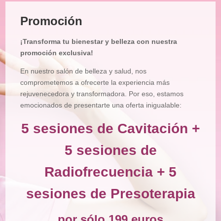
Tratamiento
Facial
Promoción
Tratamiento
Corporal
¡Transforma tu bienestar y belleza con nuestra
Depilación
promoción exclusiva!
Manicura
En nuestro salón de belleza y salud, nos
y
Pedicura
comprometemos a ofrecerte la experiencia más
rejuvenecedora y transformadora. Por eso, estamos
Maquillajes
emocionados de presentarte una oferta inigualable:
Masajes
5 sesiones de Cavitación +
Micropigmentación
5 sesiones de
Microblading
Radiofrecuencia + 5
Pestañas
sesiones de Presoterapia
Peluquería
Tienda
por sólo 199 euros