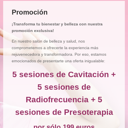
Tratamiento
Facial
Promoción
Tratamiento
Corporal
¡Transforma tu bienestar y belleza con nuestra
Depilación
promoción exclusiva!
Manicura
En nuestro salón de belleza y salud, nos
y
Pedicura
comprometemos a ofrecerte la experiencia más
rejuvenecedora y transformadora. Por eso, estamos
Maquillajes
emocionados de presentarte una oferta inigualable:
Masajes
5 sesiones de Cavitación +
Micropigmentación
5 sesiones de
Microblading
Radiofrecuencia + 5
Pestañas
sesiones de Presoterapia
Peluquería
Tienda
por sólo 199 euros