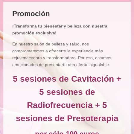
Tratamiento
Facial
Promoción
Tratamiento
Corporal
¡Transforma tu bienestar y belleza con nuestra
Depilación
promoción exclusiva!
Manicura
En nuestro salón de belleza y salud, nos
y
Pedicura
comprometemos a ofrecerte la experiencia más
rejuvenecedora y transformadora. Por eso, estamos
Maquillajes
emocionados de presentarte una oferta inigualable:
Masajes
5 sesiones de Cavitación +
Micropigmentación
5 sesiones de
Microblading
Radiofrecuencia + 5
Pestañas
sesiones de Presoterapia
Peluquería
Tienda
por sólo 199 euros