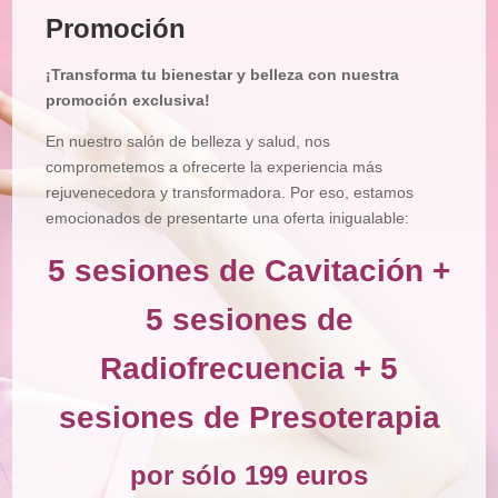
Promoción
Tratamiento
Corporal
¡Transforma tu bienestar y belleza con nuestra
Depilación
promoción exclusiva!
Manicura
En nuestro salón de belleza y salud, nos
y
Pedicura
comprometemos a ofrecerte la experiencia más
rejuvenecedora y transformadora. Por eso, estamos
Maquillajes
emocionados de presentarte una oferta inigualable:
Masajes
5 sesiones de Cavitación +
Micropigmentación
5 sesiones de
Microblading
Radiofrecuencia + 5
Pestañas
Peluquería
sesiones de Presoterapia
Tienda
por sólo 199 euros