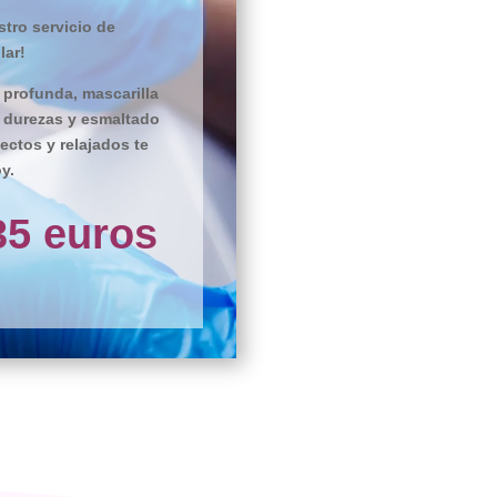
tro servicio de
lar!
 profunda, mascarilla
e durezas y esmaltado
ectos y relajados te
y.
35 euros