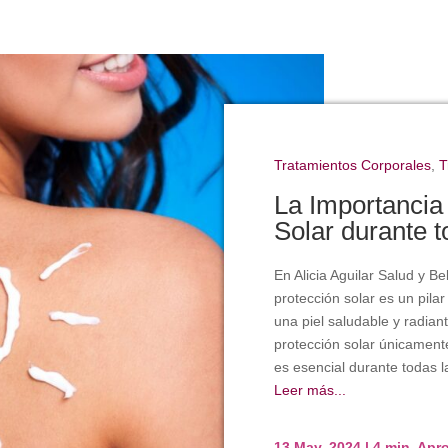
Tratamientos Corporales
,
T
La Importancia 
Solar durante t
En Alicia Aguilar Salud y B
protección solar es un pil
una piel saludable y radia
protección solar únicamente
es esencial durante todas la
Leer más...
13 May, 2024
|
4 min. Ap