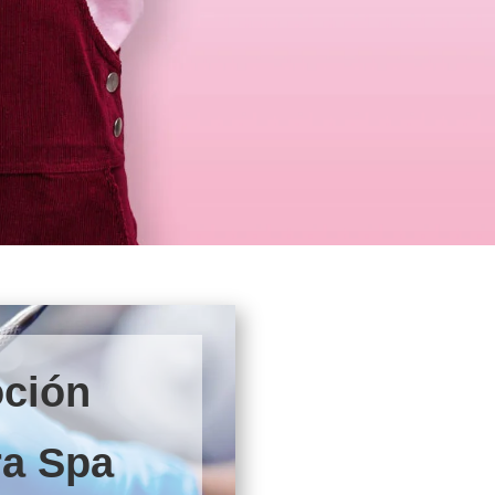
ción
ra Spa