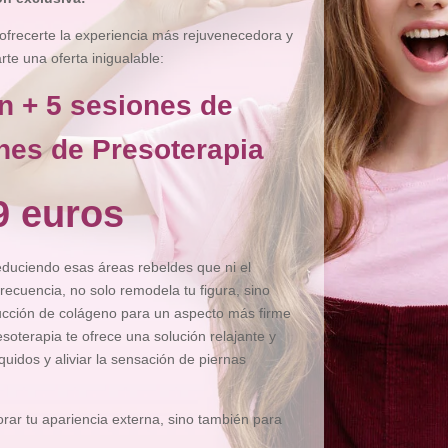
ofrecerte la experiencia más rejuvenecedora y
e una oferta inigualable:
n + 5 sesiones de
nes de Presoterapia
9 euros
reduciendo esas áreas rebeldes que ni el
recuencia, no solo remodela tu figura, sino
ducción de colágeno para un aspecto más firme
esoterapia te ofrece una solución relajante y
íquidos y aliviar la sensación de piernas
ar tu apariencia externa, sino también para