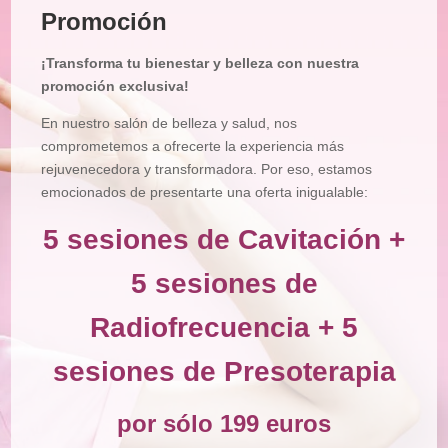
Promoción
Tratamiento
Corporal
¡Transforma tu bienestar y belleza con nuestra
Depilación
promoción exclusiva!
Manicura
En nuestro salón de belleza y salud, nos
y
Pedicura
comprometemos a ofrecerte la experiencia más
rejuvenecedora y transformadora. Por eso, estamos
Maquillajes
emocionados de presentarte una oferta inigualable:
Masajes
5 sesiones de Cavitación +
Micropigmentación
5 sesiones de
Microblading
Radiofrecuencia + 5
Pestañas
Peluquería
sesiones de Presoterapia
Tienda
por sólo 199 euros