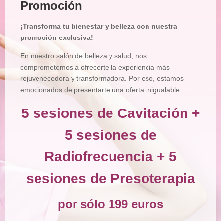
Promoción
Tratamiento
Corporal
¡Transforma tu bienestar y belleza con nuestra
Depilación
promoción exclusiva!
Manicura
En nuestro salón de belleza y salud, nos
y
Pedicura
comprometemos a ofrecerte la experiencia más
rejuvenecedora y transformadora. Por eso, estamos
Maquillajes
emocionados de presentarte una oferta inigualable:
Masajes
5 sesiones de Cavitación +
Micropigmentación
5 sesiones de
Microblading
Radiofrecuencia + 5
Pestañas
Peluquería
sesiones de Presoterapia
Tienda
por sólo 199 euros