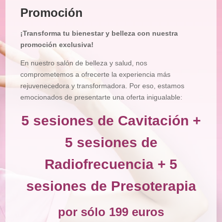
Promoción
Tratamiento
Corporal
¡Transforma tu bienestar y belleza con nuestra
Depilación
promoción exclusiva!
Manicura
En nuestro salón de belleza y salud, nos
y
Pedicura
comprometemos a ofrecerte la experiencia más
rejuvenecedora y transformadora. Por eso, estamos
Maquillajes
emocionados de presentarte una oferta inigualable:
Masajes
5 sesiones de Cavitación +
Micropigmentación
5 sesiones de
Microblading
Radiofrecuencia + 5
Pestañas
Peluquería
sesiones de Presoterapia
Tienda
por sólo 199 euros