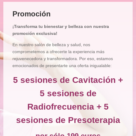
Tratamiento
Facial
Promoción
Tratamiento
Corporal
¡Transforma tu bienestar y belleza con nuestra
Depilación
promoción exclusiva!
Manicura
En nuestro salón de belleza y salud, nos
y
Pedicura
comprometemos a ofrecerte la experiencia más
rejuvenecedora y transformadora. Por eso, estamos
Maquillajes
emocionados de presentarte una oferta inigualable:
Masajes
5 sesiones de Cavitación +
Micropigmentación
5 sesiones de
Microblading
Radiofrecuencia + 5
Pestañas
sesiones de Presoterapia
Peluquería
Tienda
por sólo 199 euros