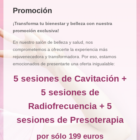
Facial
Promoción
Tratamiento
Corporal
¡Transforma tu bienestar y belleza con nuestra
Depilación
promoción exclusiva!
Manicura
En nuestro salón de belleza y salud, nos
y
Pedicura
comprometemos a ofrecerte la experiencia más
rejuvenecedora y transformadora. Por eso, estamos
Maquillajes
emocionados de presentarte una oferta inigualable:
Masajes
5 sesiones de Cavitación +
Micropigmentación
5 sesiones de
Microblading
Radiofrecuencia + 5
Pestañas
Peluquería
sesiones de Presoterapia
Tienda
por sólo 199 euros