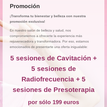
Promoción
Tratamiento
Corporal
¡Transforma tu bienestar y belleza con nuestra
Depilación
promoción exclusiva!
Manicura
En nuestro salón de belleza y salud, nos
y
Pedicura
comprometemos a ofrecerte la experiencia más
rejuvenecedora y transformadora. Por eso, estamos
Maquillajes
emocionados de presentarte una oferta inigualable:
Masajes
5 sesiones de Cavitación +
Micropigmentación
5 sesiones de
Microblading
Radiofrecuencia + 5
Pestañas
Peluquería
sesiones de Presoterapia
Tienda
por sólo 199 euros