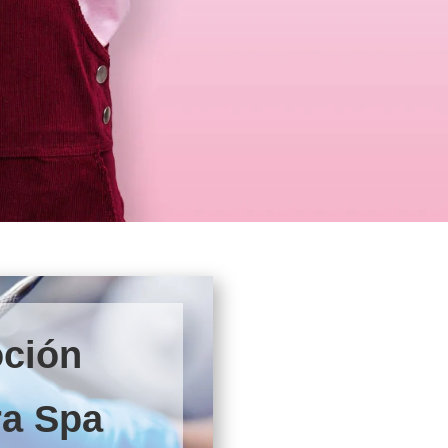
ción
ra Spa