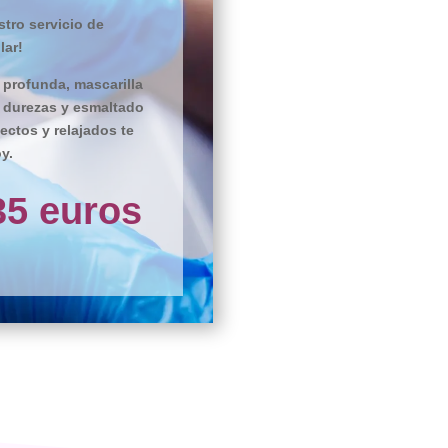
tro servicio de
lar!
 profunda, mascarilla
e durezas y esmaltado
ectos y relajados te
y.
35 euros