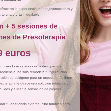
ofrecerte la experiencia más rejuvenecedora y
e una oferta inigualable:
n + 5 sesiones de
nes de Presoterapia
9 euros
reduciendo esas áreas rebeldes que ni el
recuencia, no solo remodela tu figura, sino
ducción de colágeno para un aspecto más firme
esoterapia te ofrece una solución relajante y
íquidos y aliviar la sensación de piernas
ar tu apariencia externa, sino también para