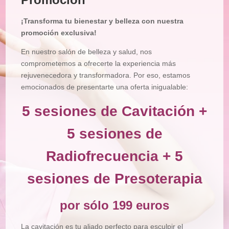
Tratamiento
Corporal
¡Transforma tu bienestar y belleza con nuestra
Depilación
promoción exclusiva!
Manicura
y
En nuestro salón de belleza y salud, nos
Pedicura
comprometemos a ofrecerte la experiencia más
rejuvenecedora y transformadora. Por eso, estamos
Maquillajes
emocionados de presentarte una oferta inigualable:
Masajes
5 sesiones de Cavitación +
Micropigmentación
5 sesiones de
Microblading
Radiofrecuencia + 5
Pestañas
Peluquería
sesiones de Presoterapia
Tienda
por sólo 199 euros
La cavitación es tu aliado perfecto para esculpir el