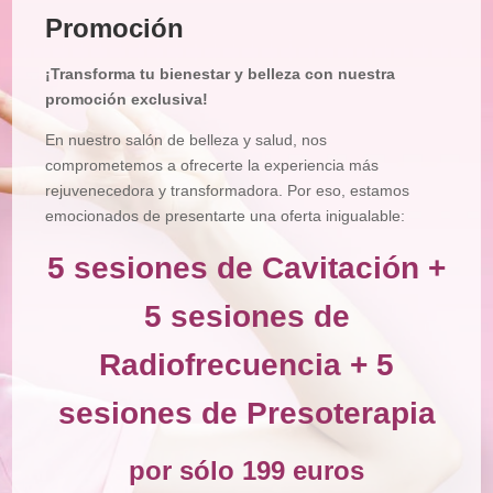
Promoción
Tratamiento
Corporal
¡Transforma tu bienestar y belleza con nuestra
Depilación
promoción exclusiva!
Manicura
En nuestro salón de belleza y salud, nos
y
Pedicura
comprometemos a ofrecerte la experiencia más
rejuvenecedora y transformadora. Por eso, estamos
Maquillajes
emocionados de presentarte una oferta inigualable:
Masajes
5 sesiones de Cavitación +
Micropigmentación
5 sesiones de
Microblading
Radiofrecuencia + 5
Pestañas
Peluquería
sesiones de Presoterapia
Tienda
por sólo 199 euros