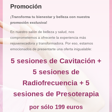
Promoción
Tratamiento
Corporal
¡Transforma tu bienestar y belleza con nuestra
Depilación
promoción exclusiva!
Manicura
En nuestro salón de belleza y salud, nos
y
Pedicura
comprometemos a ofrecerte la experiencia más
rejuvenecedora y transformadora. Por eso, estamos
Maquillajes
emocionados de presentarte una oferta inigualable:
Masajes
5 sesiones de Cavitación +
Micropigmentación
5 sesiones de
Microblading
Radiofrecuencia + 5
Pestañas
Peluquería
sesiones de Presoterapia
Tienda
por sólo 199 euros