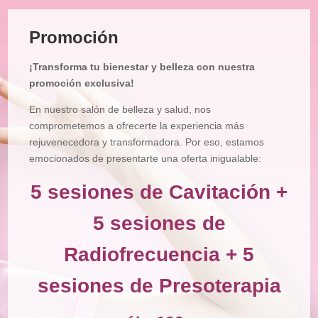
Tratamiento
Facial
Promoción
Tratamiento
Corporal
¡Transforma tu bienestar y belleza con nuestra
Depilación
promoción exclusiva!
Manicura
En nuestro salón de belleza y salud, nos
y
Pedicura
comprometemos a ofrecerte la experiencia más
rejuvenecedora y transformadora. Por eso, estamos
Maquillajes
emocionados de presentarte una oferta inigualable:
Masajes
5 sesiones de Cavitación +
Micropigmentación
5 sesiones de
Microblading
Radiofrecuencia + 5
Pestañas
sesiones de Presoterapia
Peluquería
Tienda