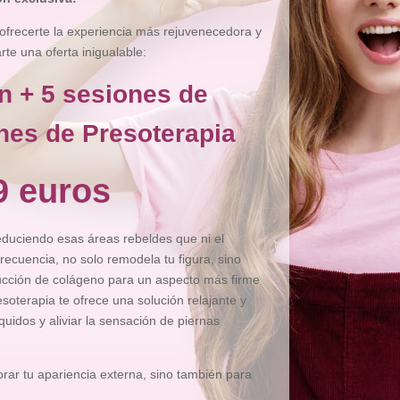
ofrecerte la experiencia más rejuvenecedora y
e una oferta inigualable:
n + 5 sesiones de
nes de Presoterapia
9 euros
reduciendo esas áreas rebeldes que ni el
recuencia, no solo remodela tu figura, sino
ducción de colágeno para un aspecto más firme
esoterapia te ofrece una solución relajante y
íquidos y aliviar la sensación de piernas
ar tu apariencia externa, sino también para