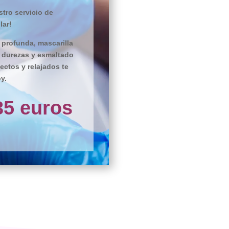
tro servicio de
lar!
 profunda, mascarilla
e durezas y esmaltado
ectos y relajados te
y.
35 euros