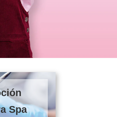
ción
ra Spa