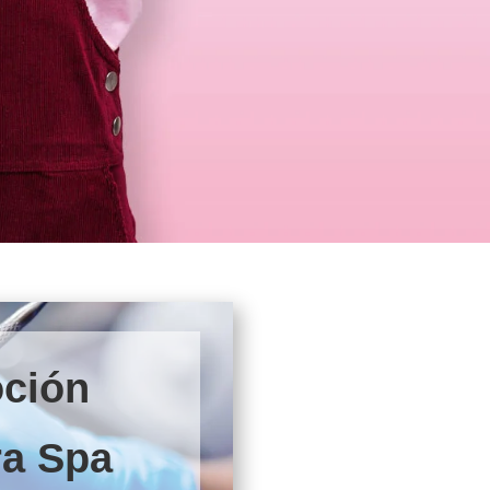
ción
ra Spa