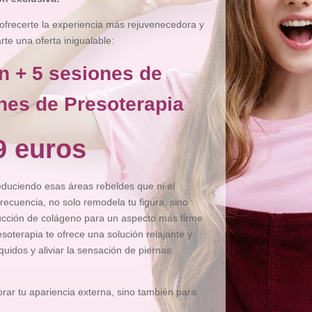
ofrecerte la experiencia más rejuvenecedora y
e una oferta inigualable:
n + 5 sesiones de
nes de Presoterapia
9 euros
reduciendo esas áreas rebeldes que ni el
recuencia, no solo remodela tu figura, sino
ducción de colágeno para un aspecto más firme
esoterapia te ofrece una solución relajante y
íquidos y aliviar la sensación de piernas
ar tu apariencia externa, sino también para