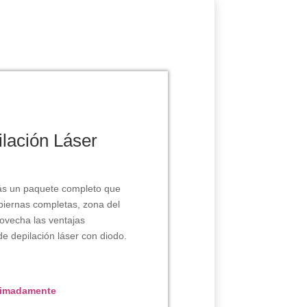
lación Láser
rás un paquete completo que
 piernas completas, zona del
rovecha las ventajas
e depilación láser con diodo.
ximadamente