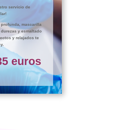
tro servicio de
lar!
 profunda, mascarilla
e durezas y esmaltado
ectos y relajados te
y.
35 euros