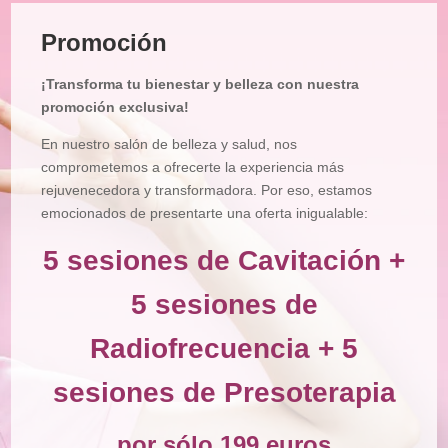
Tratamiento
Facial
Promoción
Tratamiento
Corporal
¡Transforma tu bienestar y belleza con nuestra
Depilación
promoción exclusiva!
Manicura
En nuestro salón de belleza y salud, nos
y
Pedicura
comprometemos a ofrecerte la experiencia más
rejuvenecedora y transformadora. Por eso, estamos
Maquillajes
emocionados de presentarte una oferta inigualable:
Masajes
5 sesiones de Cavitación +
Micropigmentación
5 sesiones de
Microblading
Radiofrecuencia + 5
Pestañas
sesiones de Presoterapia
Peluquería
Tienda
por sólo 199 euros