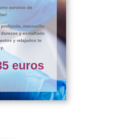
tro servicio de
lar!
 profunda, mascarilla
e durezas y esmaltado
ectos y relajados te
y.
35 euros