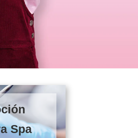
ción
ra Spa