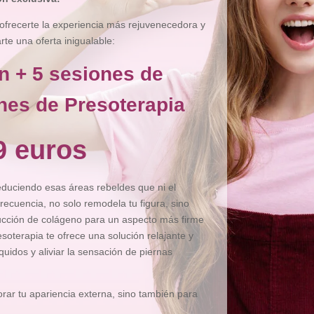
ofrecerte la experiencia más rejuvenecedora y
e una oferta inigualable:
n + 5 sesiones de
nes de Presoterapia
9 euros
reduciendo esas áreas rebeldes que ni el
recuencia, no solo remodela tu figura, sino
ducción de colágeno para un aspecto más firme
esoterapia te ofrece una solución relajante y
íquidos y aliviar la sensación de piernas
ar tu apariencia externa, sino también para