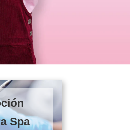
ción
ra Spa