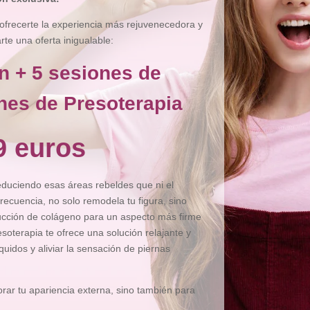
ofrecerte la experiencia más rejuvenecedora y
e una oferta inigualable:
n + 5 sesiones de
nes de Presoterapia
9 euros
reduciendo esas áreas rebeldes que ni el
recuencia, no solo remodela tu figura, sino
ducción de colágeno para un aspecto más firme
esoterapia te ofrece una solución relajante y
íquidos y aliviar la sensación de piernas
ar tu apariencia externa, sino también para