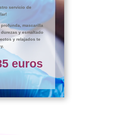
tro servicio de
lar!
 profunda, mascarilla
e durezas y esmaltado
ectos y relajados te
y.
35 euros