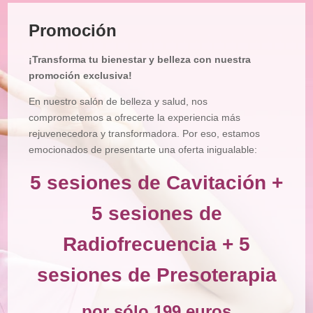
Tratamiento
Facial
Promoción
Tratamiento
Corporal
¡Transforma tu bienestar y belleza con nuestra
Depilación
promoción exclusiva!
Manicura
En nuestro salón de belleza y salud, nos
y
Pedicura
comprometemos a ofrecerte la experiencia más
rejuvenecedora y transformadora. Por eso, estamos
Maquillajes
emocionados de presentarte una oferta inigualable:
Masajes
5 sesiones de Cavitación +
Micropigmentación
5 sesiones de
Microblading
Radiofrecuencia + 5
Pestañas
sesiones de Presoterapia
Peluquería
Tienda
por sólo 199 euros