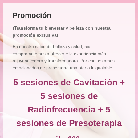
Tratamiento
Facial
Promoción
Tratamiento
Corporal
¡Transforma tu bienestar y belleza con nuestra
Depilación
promoción exclusiva!
Manicura
En nuestro salón de belleza y salud, nos
y
Pedicura
comprometemos a ofrecerte la experiencia más
rejuvenecedora y transformadora. Por eso, estamos
Maquillajes
emocionados de presentarte una oferta inigualable:
Masajes
5 sesiones de Cavitación +
Micropigmentación
5 sesiones de
Microblading
Radiofrecuencia + 5
Pestañas
sesiones de Presoterapia
Peluquería
Tienda