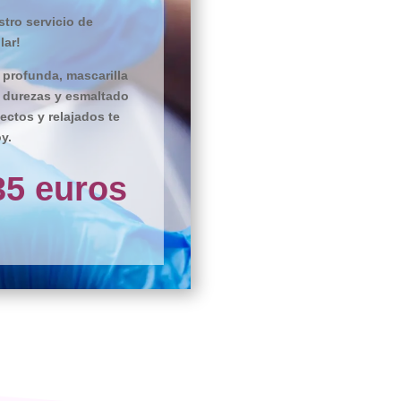
tro servicio de
lar!
 profunda, mascarilla
e durezas y esmaltado
ectos y relajados te
y.
35 euros