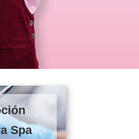
ción
ra Spa