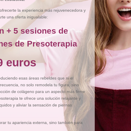
ofrecerte la experiencia más rejuvenecedora y
e una oferta inigualable:
n + 5 sesiones de
nes de Presoterapia
9 euros
reduciendo esas áreas rebeldes que ni el
recuencia, no solo remodela tu figura, sino
ducción de colágeno para un aspecto más firme
esoterapia te ofrece una solución relajante y
íquidos y aliviar la sensación de piernas
ar tu apariencia externa, sino también para