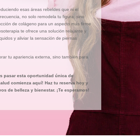
reduciendo esas áreas rebeldes que ni el
recuencia, no solo remodela tu figura, sino
ducción de colágeno para un aspecto más firme
esoterapia te ofrece una solución relajante y
íquidos y aliviar la sensación de piernas
ar tu apariencia externa, sino también para
es pasar esta oportunidad única de
 salud comienza aquí! Haz tu reserva hoy y
os de belleza y bienestar. ¡Te esperamos!