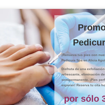
Promo
Pedicu
¡Renueva tus pies con nues
Pedicura Spa en Alicia Agui
Disfruta de una exfoliación
refrescante, eliminación d
semipermanente. ¡Pies perf
esperan! Reserva tu cita ho
por sólo 