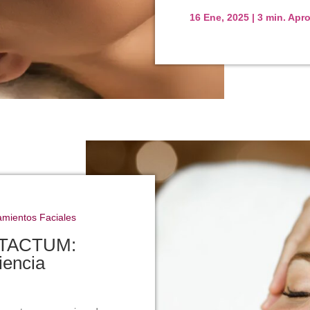
16 Ene, 2025
|
3 min. Ap
amientos Faciales
n TACTUM:
iencia