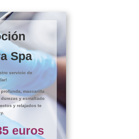
ción
ra Spa
tro servicio de
lar!
 profunda, mascarilla
e durezas y esmaltado
ectos y relajados te
y.
35 euros