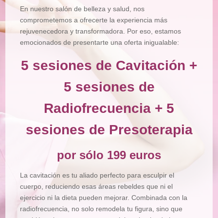
Depilación
En nuestro salón de belleza y salud, nos
comprometemos a ofrecerte la experiencia más
Manicura
y
rejuvenecedora y transformadora. Por eso, estamos
Pedicura
emocionados de presentarte una oferta inigualable:
Maquillajes
5 sesiones de Cavitación +
Masajes
5 sesiones de
Micropigmentación
Radiofrecuencia + 5
Microblading
Pestañas
sesiones de Presoterapia
Peluquería
por sólo 199 euros
Tienda
La cavitación es tu aliado perfecto para esculpir el
cuerpo, reduciendo esas áreas rebeldes que ni el
ejercicio ni la dieta pueden mejorar. Combinada con la
radiofrecuencia, no solo remodela tu figura, sino que