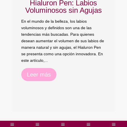
Hialuron Pen: Labios
C
Voluminosos sin Agujas
En el mundo de la belleza, los labios
voluminosos y definidos son una de las
tendencias más buscadas. Para quienes
El
desean aumentar el volumen de sus labios de
fr
manera natural y sin agujas, el Hialuron Pen
má
se presenta como una opción innovadora. En
nu
este artículo,...
de
Leer más