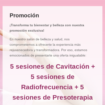
Tratamiento
Facial
Promoción
Tratamiento
Corporal
¡Transforma tu bienestar y belleza con nuestra
Depilación
promoción exclusiva!
Manicura
En nuestro salón de belleza y salud, nos
y
Pedicura
comprometemos a ofrecerte la experiencia más
rejuvenecedora y transformadora. Por eso, estamos
Maquillajes
emocionados de presentarte una oferta inigualable:
Masajes
5 sesiones de Cavitación +
Micropigmentación
5 sesiones de
Microblading
Radiofrecuencia + 5
Pestañas
sesiones de Presoterapia
Peluquería