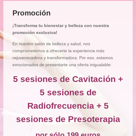
Tratamiento
Facial
Promoción
Tratamiento
Corporal
¡Transforma tu bienestar y belleza con nuestra
Depilación
promoción exclusiva!
Manicura
En nuestro salón de belleza y salud, nos
y
Pedicura
comprometemos a ofrecerte la experiencia más
rejuvenecedora y transformadora. Por eso, estamos
Maquillajes
emocionados de presentarte una oferta inigualable:
Masajes
5 sesiones de Cavitación +
Micropigmentación
5 sesiones de
Microblading
Radiofrecuencia + 5
Pestañas
sesiones de Presoterapia
Peluquería
Tienda
por sólo 199 euros