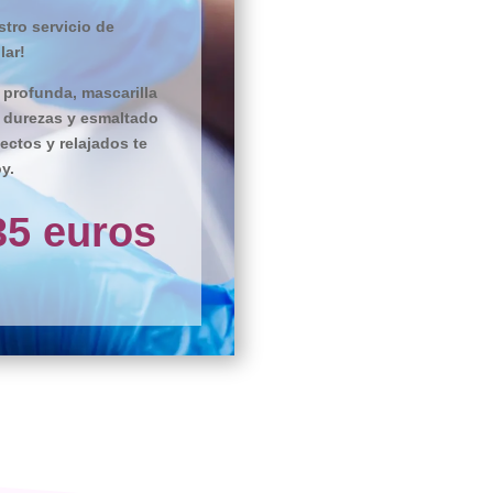
tro servicio de
lar!
 profunda, mascarilla
e durezas y esmaltado
ectos y relajados te
y.
35 euros