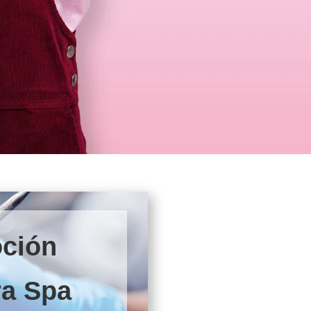
ción
ra Spa