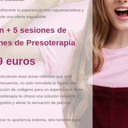
ofrecerte la experiencia más rejuvenecedora y
e una oferta inigualable:
n + 5 sesiones de
nes de Presoterapia
9 euros
reduciendo esas áreas rebeldes que ni el
recuencia, no solo remodela tu figura, sino
ducción de colágeno para un aspecto más firme
esoterapia te ofrece una solución relajante y
íquidos y aliviar la sensación de piernas
ar tu apariencia externa, sino también para